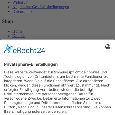
Widerruf
Allgemeine Geschäftsbedingungen
Datenschutz
Shop
Home
Kontakt
Impressum
Website
Widerruf
©2026 Bäckerei Bräunig | Umsetzung
Pepsite®
×
Anmelden
Benutzername