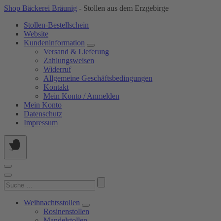
Springe
Shop Bäckerei Bräunig
- Stollen aus dem Erzgebirge
zum
Stollen-Bestellschein
Inhalt
Website
Kundeninformation
Versand & Lieferung
Zahlungsweisen
Widerruf
Allgemeine Geschäftsbedingungen
Kontakt
Mein Konto / Anmelden
Mein Konto
Datenschutz
Impressum
Suchen
nach:
Weihnachtsstollen
Rosinenstollen
Mandelstollen