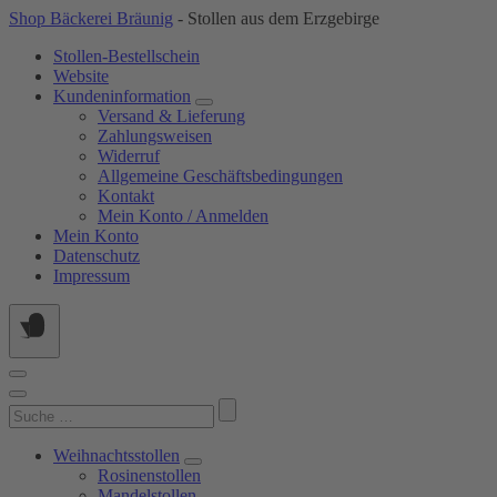
Springe
Shop Bäckerei Bräunig
- Stollen aus dem Erzgebirge
zum
Stollen-Bestellschein
Inhalt
Website
Kundeninformation
Versand & Lieferung
Zahlungsweisen
Widerruf
Allgemeine Geschäftsbedingungen
Kontakt
Mein Konto / Anmelden
Mein Konto
Datenschutz
Impressum
Suchen
nach:
Weihnachtsstollen
Rosinenstollen
Mandelstollen