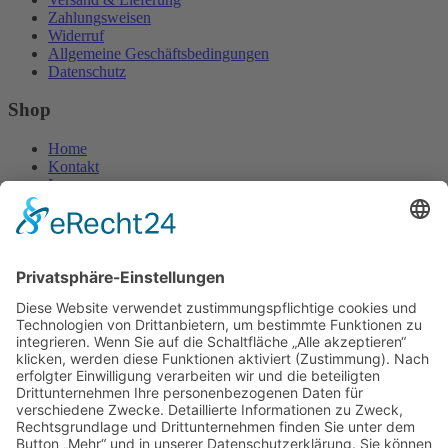
Zahlungsweisen
Widerruf
Allgemeine Geschäftsbedingungen
Datenschutz
Shop
Home
Kontakt
Impressum
Website
Widerruf
©2026 Bäckerei Bräunig | Umsetzung
Pepsite®
×
Anmelden