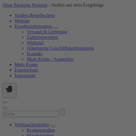
Springe
Shop Bäckerei Bräunig
- Stollen aus dem Erzgebirge
zum
Stollen-Bestellschein
Inhalt
Website
Kundeninformation
Versand & Lieferung
Zahlungsweisen
Widerruf
Allgemeine Geschäftsbedingungen
Kontakt
Mein Konto / Anmelden
Mein Konto
Datenschutz
Impressum
Suchen
nach:
Weihnachtsstollen
Rosinenstollen
Mandelstollen