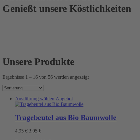
Genießt unsere Köstlichkeiten
Unsere Produkte
Ergebnisse 1 – 16 von 56 werden angezeigt
Dieses
Ausführung wählen
Angebot
Produkt
weist
mehrere
Tragebeutel aus Bio Baumwolle
Varianten
auf.
Ursprünglicher
Aktueller
4,95
€
3,95
€
Die
Preis
Preis
Optionen