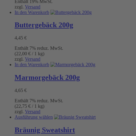
Enthält 19% MwSt.
war:
ist:
können
zzgl.
Versand
4,95 €
3,95 €.
auf
In den Warenkorb
der
Produktseite
Buttergebäck 200g
gewählt
werden
4,45
€
Enthält 7% reduz. MwSt.
(
22,00
€
/ 1 kg)
zzgl.
Versand
In den Warenkorb
Marmorgebäck 200g
4,65
€
Enthält 7% reduz. MwSt.
(
22,75
€
/ 1 kg)
zzgl.
Versand
Dieses
Ausführung wählen
Produkt
weist
Bräunig Sweatshirt
mehrere