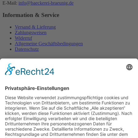
E-Mail:
info@baeckerei-braeunig.de
Information & Service
Versand & Lieferung
Zahlungsweisen
Widerruf
Allgemeine Geschäftsbedingungen
Datenschutz
Shop
Home
Kontakt
Impressum
Website
Widerruf
©2026 Bäckerei Bräunig | Umsetzung
Pepsite®
×