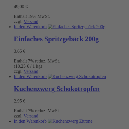
Varianten
49,00
€
auf.
Die
Enthält 19% MwSt.
Optionen
zzgl.
Versand
können
In den Warenkorb
auf
der
Einfaches Spritzgebäck 200g
Produktseite
gewählt
werden
3,65
€
Enthält 7% reduz. MwSt.
(
18,25
€
/ 1 kg)
zzgl.
Versand
In den Warenkorb
Kuchenzwerg Schokotropfen
2,95
€
Enthält 7% reduz. MwSt.
zzgl.
Versand
In den Warenkorb