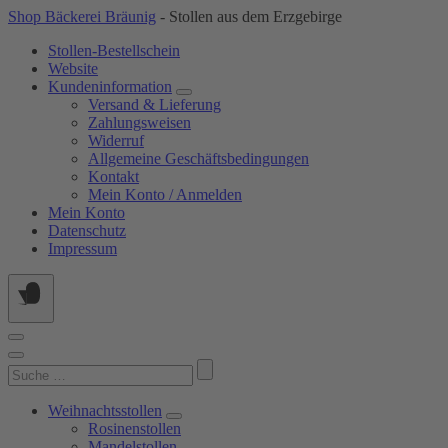
Springe
Shop Bäckerei Bräunig
- Stollen aus dem Erzgebirge
zum
Stollen-Bestellschein
Inhalt
Website
Kundeninformation
Versand & Lieferung
Zahlungsweisen
Widerruf
Allgemeine Geschäftsbedingungen
Kontakt
Mein Konto / Anmelden
Mein Konto
Datenschutz
Impressum
Suchen
nach:
Weihnachtsstollen
Rosinenstollen
Mandelstollen