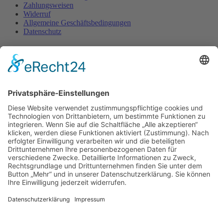
Zahlungsweisen
Widerruf
Allgemeine Geschäftsbedingungen
Datenschutz
Shop
Home
Kontakt
Impressum
Website
Widerruf
©2026 Bäckerei Bräunig | Umsetzung
Pepsite®
×
Anmelden
Benutzername
oder