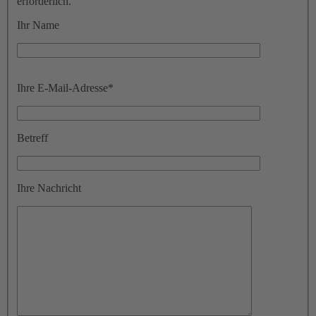
erforderlich.
Ihr Name
Bitte
Ihre E-Mail-Adresse
*
lasse
dieses
Feld
leer.
Betreff
Ihre Nachricht