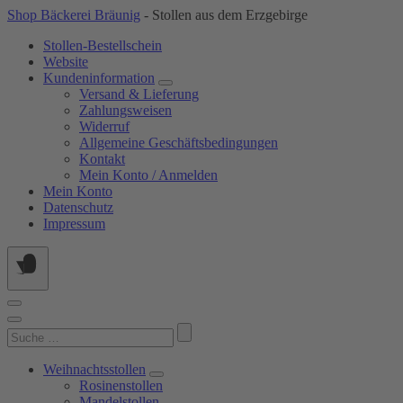
Springe
Shop Bäckerei Bräunig
- Stollen aus dem Erzgebirge
zum
Stollen-Bestellschein
Inhalt
Website
Kundeninformation
Versand & Lieferung
Zahlungsweisen
Widerruf
Allgemeine Geschäftsbedingungen
Kontakt
Mein Konto / Anmelden
Mein Konto
Datenschutz
Impressum
Suchen
nach:
Weihnachtsstollen
Rosinenstollen
Mandelstollen