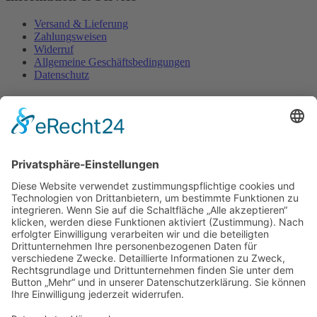
Versand & Lieferung
Zahlungsweisen
Widerruf
Allgemeine Geschäftsbedingungen
Datenschutz
Shop
Home
Kontakt
Impressum
Website
Widerruf
©2026 Bäckerei Bräunig | Umsetzung
Pepsite®
×
Anmelden