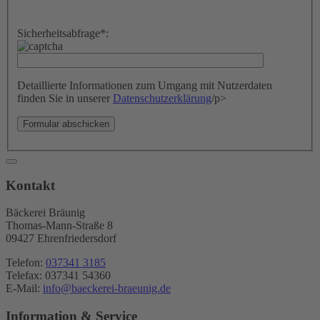
Bitte
Sicherheitsabfrage
*
:
lasse
dieses
Feld
leer.
Detaillierte Informationen zum Umgang mit Nutzerdaten
finden Sie in unserer
Datenschutzerklärung
/p>
Kontakt
Bäckerei Bräunig
Thomas-Mann-Straße 8
09427 Ehrenfriedersdorf
Telefon:
037341 3185
Telefax: 037341 54360
E-Mail:
info@baeckerei-braeunig.de
Information & Service