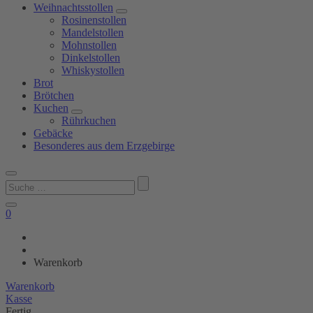
Weihnachtsstollen
Rosinenstollen
Mandelstollen
Mohnstollen
Dinkelstollen
Whiskystollen
Brot
Brötchen
Kuchen
Rührkuchen
Gebäcke
Besonderes aus dem Erzgebirge
Suchen
nach:
0
Shop
Bäckerei
Bräunig
Warenkorb
Warenkorb
Kasse
Fertig