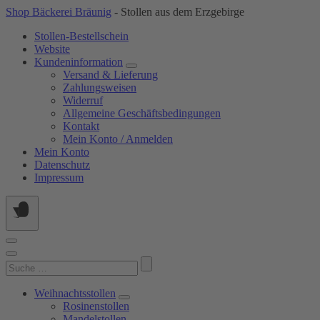
Springe
Shop Bäckerei Bräunig
- Stollen aus dem Erzgebirge
zum
Stollen-Bestellschein
Inhalt
Website
Kundeninformation
Versand & Lieferung
Zahlungsweisen
Widerruf
Allgemeine Geschäftsbedingungen
Kontakt
Mein Konto / Anmelden
Mein Konto
Datenschutz
Impressum
Suchen
nach:
Weihnachtsstollen
Rosinenstollen
Mandelstollen