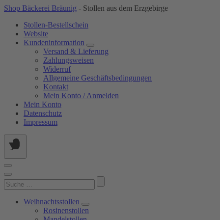
Springe
Shop Bäckerei Bräunig
- Stollen aus dem Erzgebirge
zum
Stollen-Bestellschein
Inhalt
Website
Kundeninformation
Versand & Lieferung
Zahlungsweisen
Widerruf
Allgemeine Geschäftsbedingungen
Kontakt
Mein Konto / Anmelden
Mein Konto
Datenschutz
Impressum
Suchen
nach:
Weihnachtsstollen
Rosinenstollen
Mandelstollen