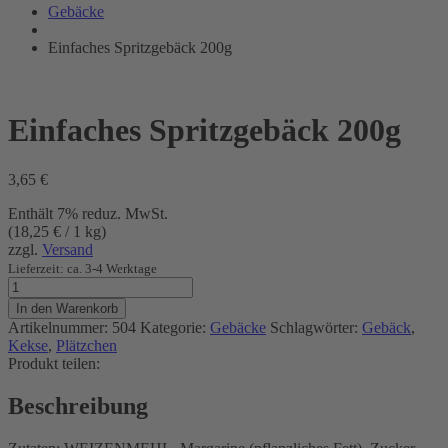
Bräunig
Gebäcke
Einfaches Spritzgebäck 200g
Einfaches Spritzgebäck 200g
3,65
€
Enthält 7% reduz. MwSt.
(
18,25
€
/ 1 kg)
zzgl.
Versand
Lieferzeit: ca. 3-4 Werktage
Einfaches
Spritzgebäck
In den Warenkorb
200g
Artikelnummer:
504
Kategorie:
Gebäcke
Schlagwörter:
Gebäck
,
Menge
Kekse
,
Plätzchen
Produkt teilen:
Beschreibung