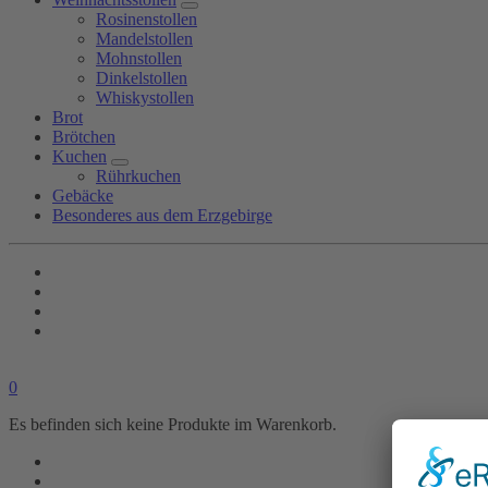
Rosinenstollen
Mandelstollen
Mohnstollen
Dinkelstollen
Whiskystollen
Brot
Brötchen
Kuchen
Rührkuchen
Gebäcke
Besonderes aus dem Erzgebirge
0
Es befinden sich keine Produkte im Warenkorb.
Shop
Bäckerei