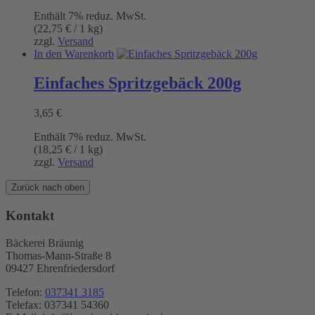
Enthält 7% reduz. MwSt.
(
22,75
€
/ 1 kg)
zzgl.
Versand
In den Warenkorb
Einfaches Spritzgebäck 200g
3,65
€
Enthält 7% reduz. MwSt.
(
18,25
€
/ 1 kg)
zzgl.
Versand
Zurück nach oben
Kontakt
Bäckerei Bräunig
Thomas-Mann-Straße 8
09427 Ehrenfriedersdorf
Telefon:
037341 3185
Telefax: 037341 54360