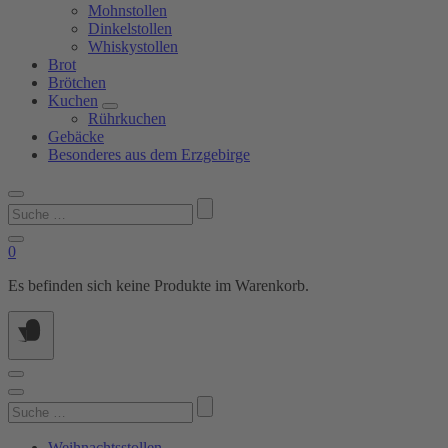
Mohnstollen
Dinkelstollen
Whiskystollen
Brot
Brötchen
Kuchen
Rührkuchen
Gebäcke
Besonderes aus dem Erzgebirge
Suchen
nach:
0
Es befinden sich keine Produkte im Warenkorb.
Suchen
nach:
Weihnachtsstollen