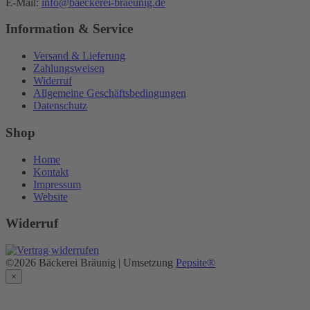
E-Mail:
info@baeckerei-braeunig.de
Information & Service
Versand & Lieferung
Zahlungsweisen
Widerruf
Allgemeine Geschäftsbedingungen
Datenschutz
Shop
Home
Kontakt
Impressum
Website
Widerruf
©2026 Bäckerei Bräunig | Umsetzung
Pepsite®
×