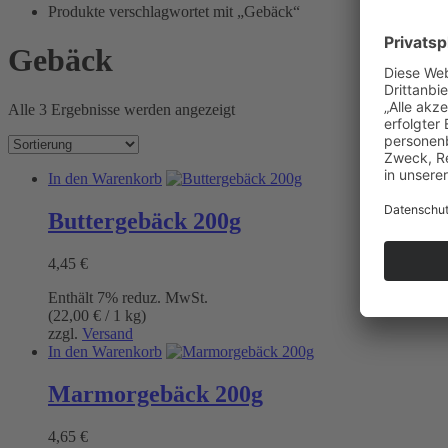
Bräunig
Produkte verschlagwortet mit „Gebäck“
Gebäck
Alle 3 Ergebnisse werden angezeigt
In den Warenkorb
Buttergebäck 200g
4,45
€
Enthält 7% reduz. MwSt.
(
22,00
€
/ 1 kg)
zzgl.
Versand
In den Warenkorb
Marmorgebäck 200g
4,65
€