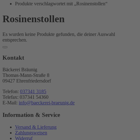
Bräunig
Produkte verschlagwortet mit „Rosinenstollen“
Rosinenstollen
Es wurden keine Produkte gefunden, die deiner Auswahl
entsprechen.
Kontakt
Bäckerei Bräunig
Thomas-Mann-Straße 8
09427 Ehrenfriedersdorf
Telefon:
037341 3185
Telefax: 037341 54360
E-Mail:
info@baeckerei-braeunig.de
Information & Service
Versand & Lieferung
Zahlungsweisen
Widerruf