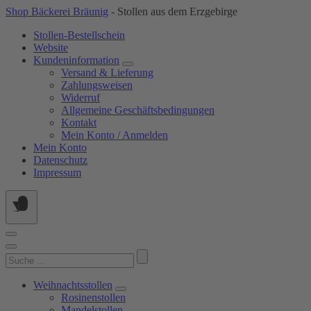
Springe
Shop Bäckerei Bräunig
- Stollen aus dem Erzgebirge
zum
Stollen-Bestellschein
Inhalt
Website
Kundeninformation
Versand & Lieferung
Zahlungsweisen
Widerruf
Allgemeine Geschäftsbedingungen
Kontakt
Mein Konto / Anmelden
Mein Konto
Datenschutz
Impressum
Suchen
nach:
Weihnachtsstollen
Rosinenstollen
Mandelstollen