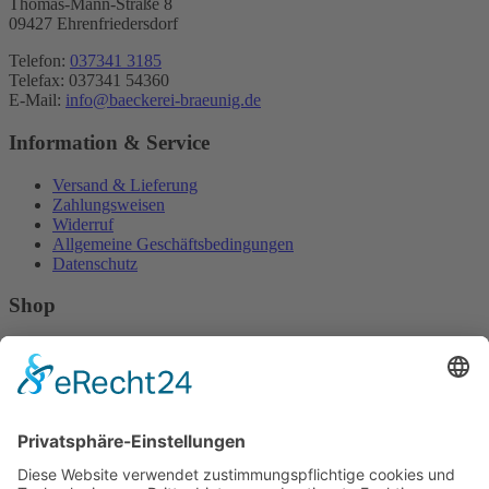
Thomas-Mann-Straße 8
09427 Ehrenfriedersdorf
Telefon:
037341 3185
Telefax: 037341 54360
E-Mail:
info@baeckerei-braeunig.de
Information & Service
Versand & Lieferung
Zahlungsweisen
Widerruf
Allgemeine Geschäftsbedingungen
Datenschutz
Shop
Home
Kontakt
Impressum
Website
Widerruf