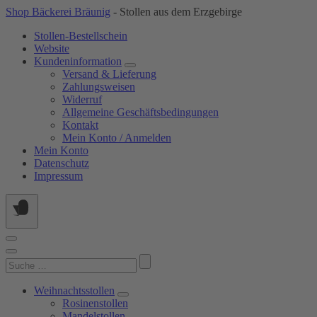
Springe
Shop Bäckerei Bräunig
- Stollen aus dem Erzgebirge
zum
Stollen-Bestellschein
Inhalt
Website
Kundeninformation
Versand & Lieferung
Zahlungsweisen
Widerruf
Allgemeine Geschäftsbedingungen
Kontakt
Mein Konto / Anmelden
Mein Konto
Datenschutz
Impressum
Suchen
nach:
Weihnachtsstollen
Rosinenstollen
Mandelstollen