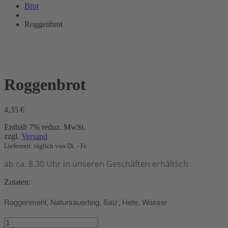
Bräunig
Brot
Roggenbrot
Roggenbrot
4,35
€
Enthält 7% reduz. MwSt.
zzgl.
Versand
Lieferzeit: täglich von Di. - Fr.
ab ca. 8.30 Uhr in unseren Geschäften erhältlich
Zutaten:
Roggenmehl, Natursauerteig, Salz, Hefe, Wasser
Roggenbrot