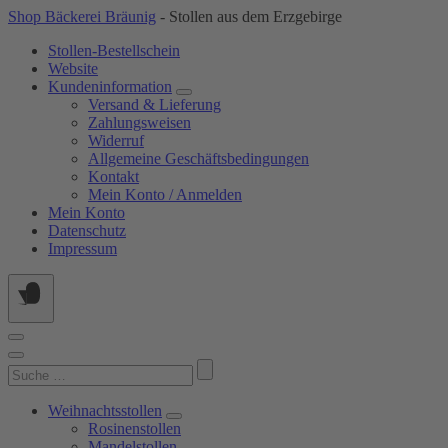
Springe
Shop Bäckerei Bräunig
- Stollen aus dem Erzgebirge
zum
Stollen-Bestellschein
Inhalt
Website
Kundeninformation
Versand & Lieferung
Zahlungsweisen
Widerruf
Allgemeine Geschäftsbedingungen
Kontakt
Mein Konto / Anmelden
Mein Konto
Datenschutz
Impressum
Suchen
nach:
Weihnachtsstollen
Rosinenstollen
Mandelstollen