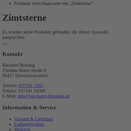
Bräunig
Produkte verschlagwortet mit „Zimtsterne“
Zimtsterne
Es wurden keine Produkte gefunden, die deiner Auswahl
entsprechen.
Kontakt
Bäckerei Bräunig
Thomas-Mann-Straße 8
09427 Ehrenfriedersdorf
Telefon:
037341 3185
Telefax: 037341 54360
E-Mail:
info@baeckerei-braeunig.de
Information & Service
Versand & Lieferung
Zahlungsweisen
Widerruf