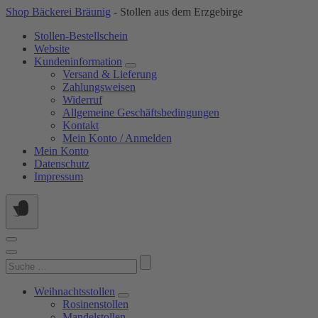
Springe
Shop Bäckerei Bräunig
- Stollen aus dem Erzgebirge
zum
Stollen-Bestellschein
Inhalt
Website
Kundeninformation
Versand & Lieferung
Zahlungsweisen
Widerruf
Allgemeine Geschäftsbedingungen
Kontakt
Mein Konto / Anmelden
Mein Konto
Datenschutz
Impressum
Suchen
nach:
Weihnachtsstollen
Rosinenstollen
Mandelstollen