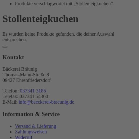
Bräunig
Produkte verschlagwortet mit „Stollenteigkuchen“
Stollenteigkuchen
Es wurden keine Produkte gefunden, die deiner Auswahl
entsprechen.
Kontakt
Bäckerei Bräunig
Thomas-Mann-Straße 8
09427 Ehrenfriedersdorf
Telefon:
037341 3185
Telefax: 037341 54360
E-Mail:
info@baeckerei-braeunig.de
Information & Service
Versand & Lieferung
Zahlungsweisen
Widerruf