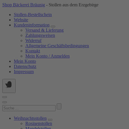
Springe
Shop Bäckerei Bräunig
- Stollen aus dem Erzgebirge
zum
Stollen-Bestellschein
Inhalt
Website
Kundeninformation
Versand & Lieferung
Zahlungsweisen
Widerruf
Allgemeine Geschäftsbedingungen
Kontakt
Mein Konto / Anmelden
Mein Konto
Datenschutz
Impressum
Suchen
nach:
Weihnachtsstollen
Rosinenstollen
Mandelstollen