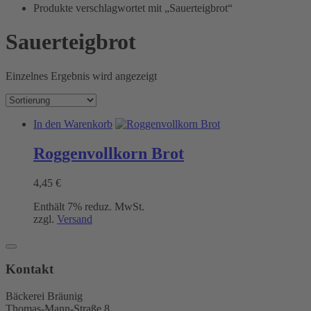
Bräunig
Produkte verschlagwortet mit „Sauerteigbrot“
Sauerteigbrot
Einzelnes Ergebnis wird angezeigt
In den Warenkorb
Roggenvollkorn Brot
4,45
€
Enthält 7% reduz. MwSt.
zzgl.
Versand
Kontakt
Bäckerei Bräunig
Thomas-Mann-Straße 8