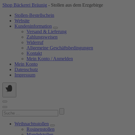
Springe
Shop Bäckerei Bräunig
- Stollen aus dem Erzgebirge
zum
Stollen-Bestellschein
Inhalt
Website
Kundeninformation
Versand & Lieferung
Zahlungsweisen
Widerruf
Allgemeine Geschäftsbedingungen
Kontakt
Mein Konto / Anmelden
Mein Konto
Datenschutz
Impressum
Suchen
nach:
Weihnachtsstollen
Rosinenstollen
Mandelstollen