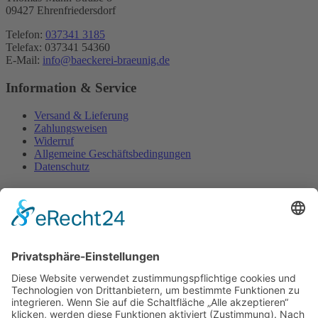
09427 Ehrenfriedersdorf
Telefon:
037341 3185
Telefax: 037341 54360
E-Mail:
info@baeckerei-braeunig.de
Information & Service
Versand & Lieferung
Zahlungsweisen
Widerruf
Allgemeine Geschäftsbedingungen
Datenschutz
Shop
Home
Kontakt
Impressum
Website
Widerruf